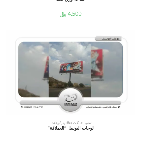
4,500
﷼
READ MORE
تنفيذ حملات إعلانية
,
لوحات
لوحات اليونيبل “العملاقة”