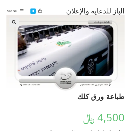
Ski
الباز للدعاية والإعلان
t
Menu
0
conten
طباعة ورق كلك
4,500
﷼