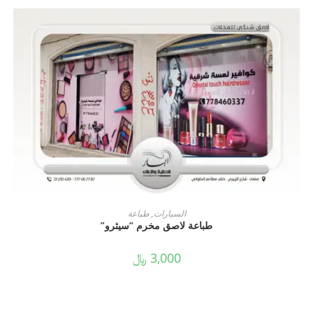
ADD TO CART
السيارات
,
طباعة
طباعة لاصق مخرم “سيثرو”
3,000
﷼