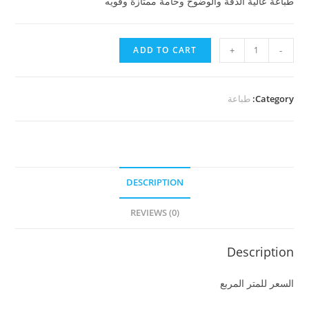
طباعة عالية الدقة والوضوح وخامة ممتازة وقويه
طباعة
ADD TO CART
+
-
ورق
كلك
quantity
Category:
طباعة
DESCRIPTION
REVIEWS (0)
Description
السعر للمتر المربع