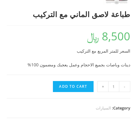
طباعة لاصق الماني مع التركيب
8,500
﷼
السعر للمتر المربع مع التركيب
دينات وباصات بجميع الاحجام وعمل يعجبك ومضمون 100%
طباعة
ADD TO CART
+
-
لاصق
الماني
مع
Category:
السيارات
التركيب
quantity