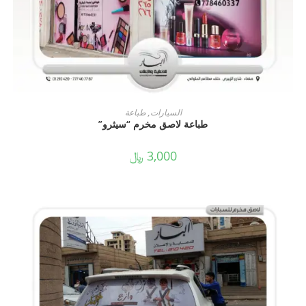
ADD TO CART
السيارات
,
طباعة
طباعة لاصق مخرم “سيثرو”
3,000
﷼