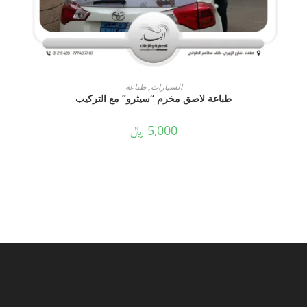
ADD TO CART
السيارات
,
طباعة
طباعة لاصق مخرم “سيثرو” مع التركيب
5,000
﷼